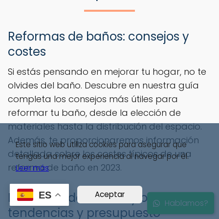
Reformas de baños: consejos y
costes
Si estás pensando en mejorar tu hogar, no te
olvides del baño. Descubre en nuestra guía
completa los consejos más útiles para
reformar tu baño, desde la elección de
materiales hasta la distribución del espacio.
Además, te proporcionaremos información
Este sitio web utiliza cookies para asegurar que
detallada sobre los costes típicos de una
tengas una mejor experiencia al navegar por él.
reforma de baño en 2023.
Leer más
Aceptar
Reformas de locales y oficinas:
ES
Hablamos?
tendencias y presupuesto