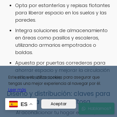
Opta por estanterías y repisas flotantes
para liberar espacio en los suelos y las
paredes.
Integra soluciones de almacenamiento
en áreas como pasillos y escaleras,
utilizando armarios empotrados o
baldas.
Apuesta por puertas correderas para
ahorrar espacio y mejorar la circulación
en las habitaciones.
Este sitio web utiliza cookies para asegurar que
tengas una mejor experiencia al navegar por él.
Leer más
Diseño y distribución: claves para
una reforma exitosa
Aceptar
ES
Hablamos?
Al acondicionar tu hogar en Oliva, la